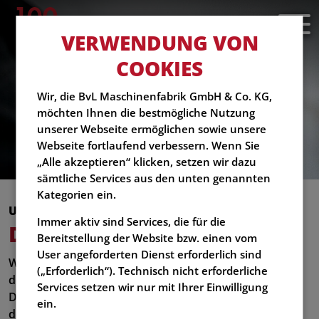
VERWENDUNG VON
COOKIES
Wir, die BvL Maschinenfabrik GmbH & Co. KG,
möchten Ihnen die bestmögliche Nutzung
unserer Webseite ermöglichen sowie unsere
Webseite fortlaufend verbessern. Wenn Sie
„Alle akzeptieren“ klicken, setzen wir dazu
sämtliche Services aus den unten genannten
Kategorien ein.
UNSERE QUALIFIKATIONEN
Immer aktiv sind Services, die für die
DOWNLOADS
Bereitstellung der Website bzw. einen vom
User angeforderten Dienst erforderlich sind
Wir haben unsere
Qualifikationen
zwar nicht nur auf
(„Erforderlich“). Technisch nicht erforderliche
dem Papier, dennoch finden Sie hier die wichtigsten
Services setzen wir nur mit Ihrer Einwilligung
Dokumente, damit Sie sich noch sicherer sind mit uns
ein.
den richtigen Ansprechpartner an der Hand zu haben.